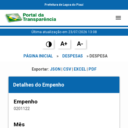
Prefeitura de Lagoa do Piauí
Última atualização em 23/07/2026 13:08
A+
A-
PÁGINA INICIAL
»
DESPESAS
» DESPESA
Exportar:
JSON
|
CSV
|
EXCEL
|
PDF
Detalhes do Empenho
Empenho
0201122
Mês