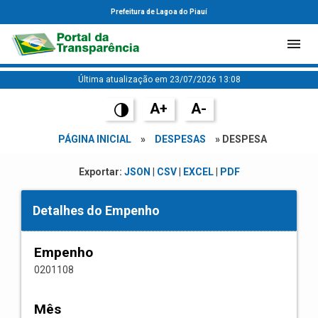
Prefeitura de Lagoa do Piauí
Última atualização em 23/07/2026 13:08
A+
A-
PÁGINA INICIAL
»
DESPESAS
» DESPESA
Exportar:
JSON
|
CSV
|
EXCEL
|
PDF
Detalhes do Empenho
Empenho
0201108
Mês