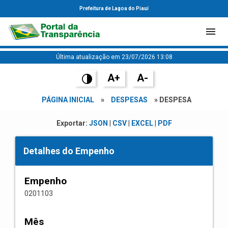
Prefeitura de Lagoa do Piauí
Última atualização em 23/07/2026 13:08
A+
A-
PÁGINA INICIAL
»
DESPESAS
» DESPESA
Exportar:
JSON
|
CSV
|
EXCEL
|
PDF
Detalhes do Empenho
Empenho
0201103
Mês