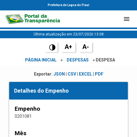
Prefeitura de Lagoa do Piauí
Última atualização em 23/07/2026 13:08
A+
A-
PÁGINA INICIAL
»
DESPESAS
» DESPESA
Exportar:
JSON
|
CSV
|
EXCEL
|
PDF
Detalhes do Empenho
Empenho
0201081
Mês