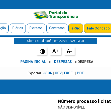
ação
Diárias
Extratos
Contratos
e-Sic
Fale Conosco
Última atualização em 23/07/2026 13:08
A+
A-
PÁGINA INICIAL
»
DESPESAS
» DESPESA
Exportar:
JSON
|
CSV
|
EXCEL
|
PDF
Número processo licitat
NÃO DISPONÍVEL