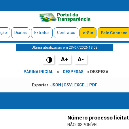
ação
Diárias
Extratos
Contratos
e-Sic
Fale Conosco
Última atualização em 23/07/2026 13:08
A+
A-
PÁGINA INICIAL
»
DESPESAS
» DESPESA
Exportar:
JSON
|
CSV
|
EXCEL
|
PDF
Número processo licitat
NÃO DISPONÍVEL