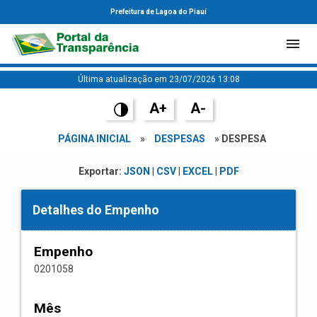
Prefeitura de Lagoa do Piauí
Última atualização em 23/07/2026 13:08
A+
A-
PÁGINA INICIAL
»
DESPESAS
» DESPESA
Exportar:
JSON
|
CSV
|
EXCEL
|
PDF
Detalhes do Empenho
Empenho
0201058
Mês