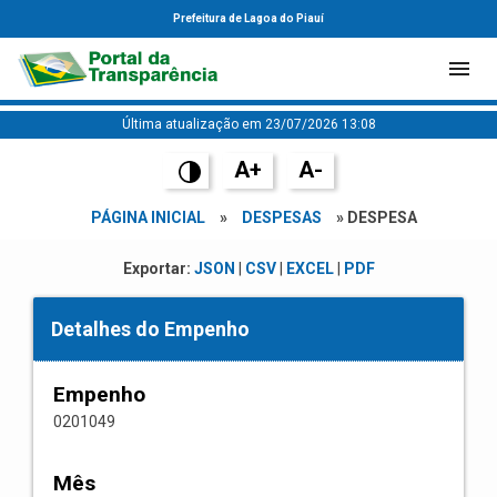
Prefeitura de Lagoa do Piauí
Última atualização em 23/07/2026 13:08
A+
A-
PÁGINA INICIAL
»
DESPESAS
» DESPESA
Exportar:
JSON
|
CSV
|
EXCEL
|
PDF
Detalhes do Empenho
Empenho
0201049
Mês