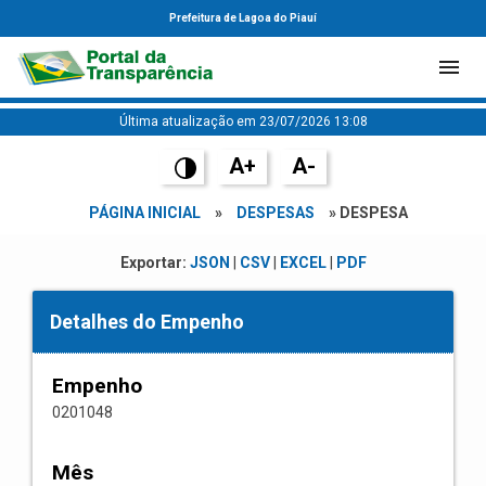
Prefeitura de Lagoa do Piauí
Última atualização em 23/07/2026 13:08
A+
A-
PÁGINA INICIAL
»
DESPESAS
» DESPESA
Exportar:
JSON
|
CSV
|
EXCEL
|
PDF
Detalhes do Empenho
Empenho
0201048
Mês