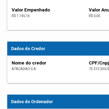
Valor Empenhado
Valor An
R$ 1.145,16
R$ 0,00
Dados do Credor
Nome do credor
CPF/Cnpj
ATACADAO S.A
75.315.333/
Dados do Ordenador