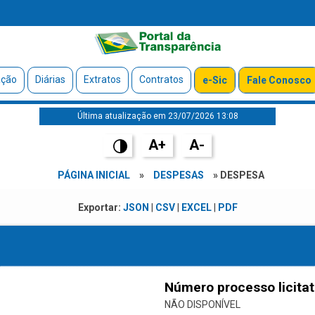
ação
Diárias
Extratos
Contratos
e-Sic
Fale Conosco
Última atualização em 23/07/2026 13:08
A+
A-
PÁGINA INICIAL
»
DESPESAS
» DESPESA
Exportar:
JSON
|
CSV
|
EXCEL
|
PDF
Número processo licitat
NÃO DISPONÍVEL