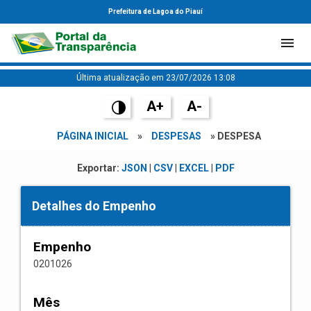
Prefeitura de Lagoa do Piauí
Última atualização em 23/07/2026 13:08
A+
A-
PÁGINA INICIAL
»
DESPESAS
» DESPESA
Exportar:
JSON
|
CSV
|
EXCEL
|
PDF
Detalhes do Empenho
Empenho
0201026
Mês