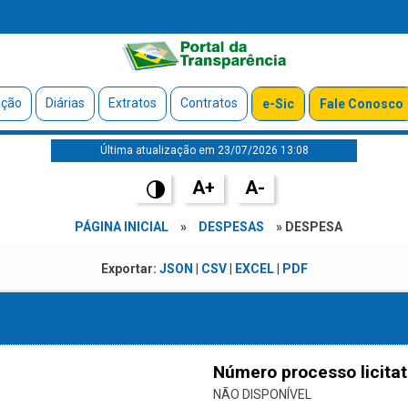
ação
Diárias
Extratos
Contratos
e-Sic
Fale Conosco
Última atualização em 23/07/2026 13:08
A+
A-
PÁGINA INICIAL
»
DESPESAS
» DESPESA
Exportar:
JSON
|
CSV
|
EXCEL
|
PDF
Número processo licitat
NÃO DISPONÍVEL