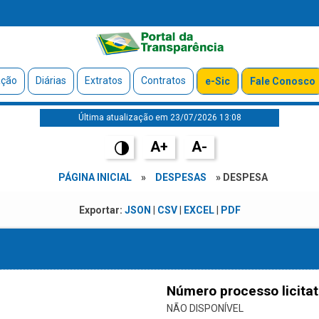
ação
Diárias
Extratos
Contratos
e-Sic
Fale Conosco
Última atualização em 23/07/2026 13:08
A+
A-
PÁGINA INICIAL
»
DESPESAS
» DESPESA
Exportar:
JSON
|
CSV
|
EXCEL
|
PDF
Número processo licitat
NÃO DISPONÍVEL