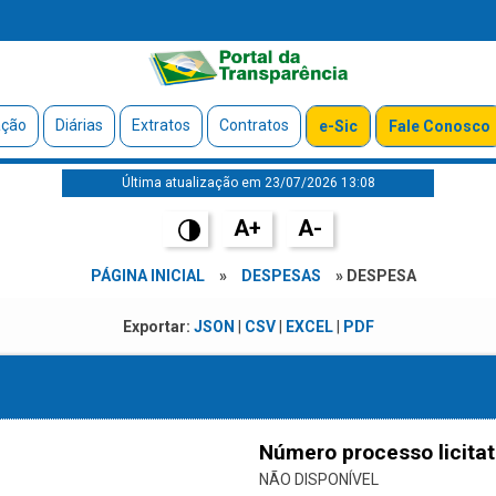
ação
Diárias
Extratos
Contratos
e-Sic
Fale Conosco
Última atualização em 23/07/2026 13:08
A+
A-
PÁGINA INICIAL
»
DESPESAS
» DESPESA
Exportar:
JSON
|
CSV
|
EXCEL
|
PDF
Número processo licitat
NÃO DISPONÍVEL