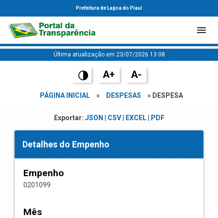
Prefeitura de Lagoa do Piauí
Última atualização em 23/07/2026 13:08
A+
A-
PÁGINA INICIAL
»
DESPESAS
» DESPESA
Exportar:
JSON
|
CSV
|
EXCEL
|
PDF
Detalhes do Empenho
Empenho
0201099
Mês