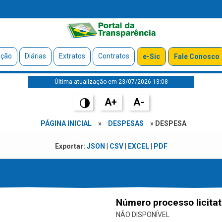
ação
Diárias
Extratos
Contratos
e-Sic
Fale Conosco
Última atualização em 23/07/2026 13:08
A+
A-
PÁGINA INICIAL
»
DESPESAS
» DESPESA
Exportar:
JSON
|
CSV
|
EXCEL
|
PDF
Número processo licitat
NÃO DISPONÍVEL