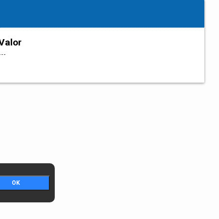
Valor
---
OK