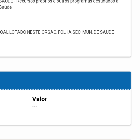
SAÚDE - Recursos próprios e outros programas destinados à
Saúde
L LOTADO NESTE ORGAO. FOLHA SEC. MUN. DE SAUDE
Valor
---