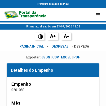
Prefeitura de Lagoa do Piauí
Última atualização em 23/07/2026 13:08
A+
A-
PÁGINA INICIAL
»
DESPESAS
» DESPESA
Exportar:
JSON
|
CSV
|
EXCEL
|
PDF
Detalhes do Empenho
Empenho
0201083
Mês