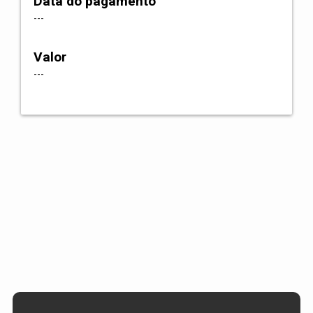
Data do pagamento
---
Valor
---