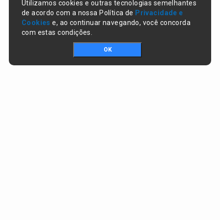
Utilizamos cookies e outras tecnologias semelhantes
de acordo com a nossa Política de
Privacidade e
Cookies
e, ao continuar navegando, você concorda
com estas condições.
OK
Portal da transparência © Copyright. Todos os direitos reservados
Prefeitura de Lagoa do Piauí / PI