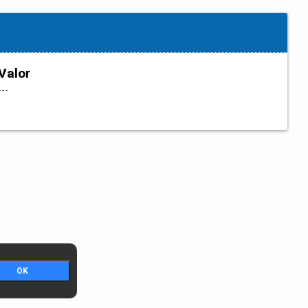
Valor
---
OK