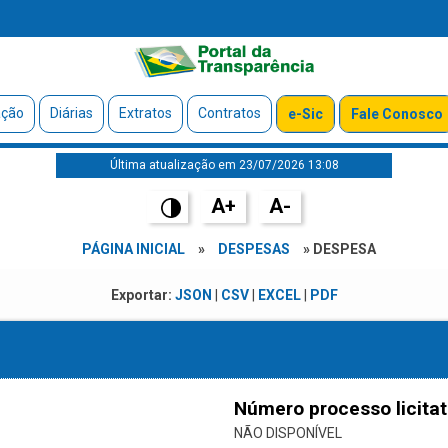
ação
Diárias
Extratos
Contratos
e-Sic
Fale Conosco
Última atualização em 23/07/2026 13:08
A+
A-
PÁGINA INICIAL
»
DESPESAS
» DESPESA
Exportar:
JSON
|
CSV
|
EXCEL
|
PDF
Número processo licitat
NÃO DISPONÍVEL