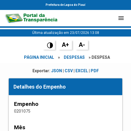
Prefeitura de Lagoa do Piauí
Última atualização em 23/07/2026 13:08
A+
A-
PÁGINA INICIAL
»
DESPESAS
» DESPESA
Exportar:
JSON
|
CSV
|
EXCEL
|
PDF
Detalhes do Empenho
Empenho
0201075
Mês