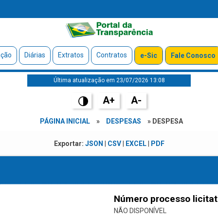
ação
Diárias
Extratos
Contratos
e-Sic
Fale Conosco
Última atualização em 23/07/2026 13:08
A+
A-
PÁGINA INICIAL
»
DESPESAS
» DESPESA
Exportar:
JSON
|
CSV
|
EXCEL
|
PDF
Número processo licitat
NÃO DISPONÍVEL