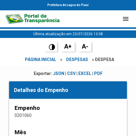
Prefeitura de Lagoa do Piauí
Última atualização em 23/07/2026 13:08
A+
A-
PÁGINA INICIAL
»
DESPESAS
» DESPESA
Exportar:
JSON
|
CSV
|
EXCEL
|
PDF
Detalhes do Empenho
Empenho
0201060
Mês