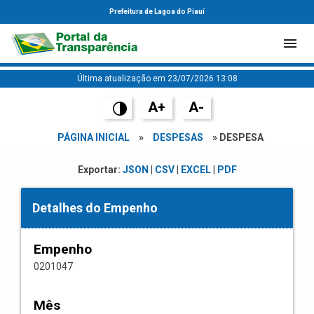
Prefeitura de Lagoa do Piauí
Última atualização em 23/07/2026 13:08
A+
A-
PÁGINA INICIAL
»
DESPESAS
» DESPESA
Exportar:
JSON
|
CSV
|
EXCEL
|
PDF
Detalhes do Empenho
Empenho
0201047
Mês