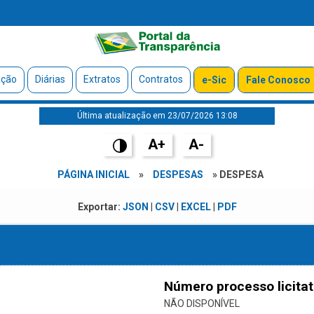
ação
Diárias
Extratos
Contratos
e-Sic
Fale Conosco
Última atualização em 23/07/2026 13:08
A+
A-
PÁGINA INICIAL
»
DESPESAS
» DESPESA
Exportar:
JSON
|
CSV
|
EXCEL
|
PDF
Número processo licitat
NÃO DISPONÍVEL