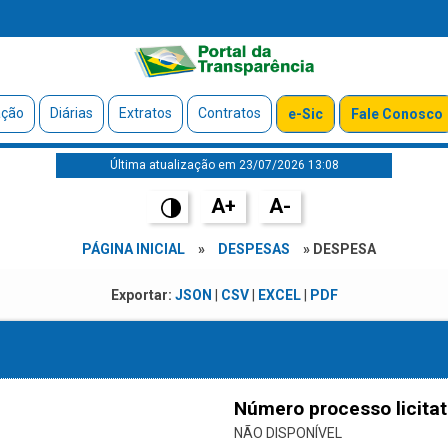
ação
Diárias
Extratos
Contratos
e-Sic
Fale Conosco
Última atualização em 23/07/2026 13:08
A+
A-
PÁGINA INICIAL
»
DESPESAS
» DESPESA
Exportar:
JSON
|
CSV
|
EXCEL
|
PDF
Número processo licitat
NÃO DISPONÍVEL