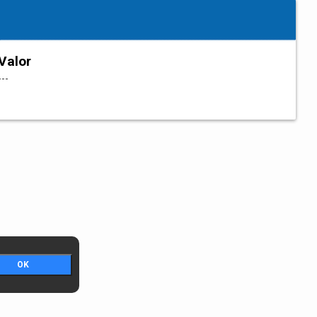
Valor
---
OK