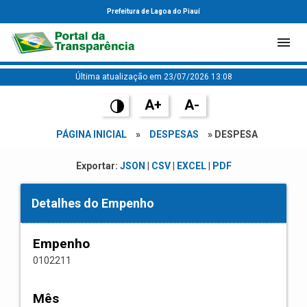
Prefeitura de Lagoa do Piauí
Última atualização em 23/07/2026 13:08
A+
A-
PÁGINA INICIAL
»
DESPESAS
» DESPESA
Exportar:
JSON
|
CSV
|
EXCEL
|
PDF
Detalhes do Empenho
Empenho
0102211
Mês