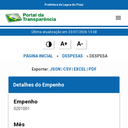
Prefeitura de Lagoa do Piauí
Última atualização em 23/07/2026 13:08
A+
A-
PÁGINA INICIAL
»
DESPESAS
» DESPESA
Exportar:
JSON
|
CSV
|
EXCEL
|
PDF
Detalhes do Empenho
Empenho
0201001
Mês