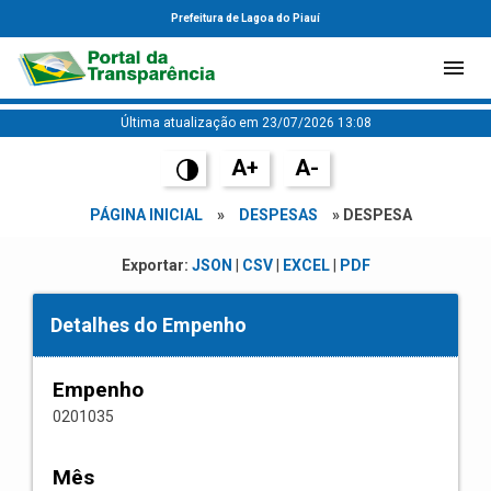
Prefeitura de Lagoa do Piauí
Última atualização em 23/07/2026 13:08
A+
A-
PÁGINA INICIAL
»
DESPESAS
» DESPESA
Exportar:
JSON
|
CSV
|
EXCEL
|
PDF
Detalhes do Empenho
Empenho
0201035
Mês