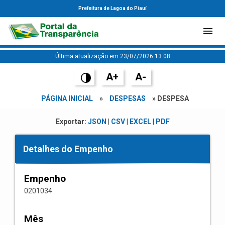
Prefeitura de Lagoa do Piauí
Última atualização em 23/07/2026 13:08
A+
A-
PÁGINA INICIAL
»
DESPESAS
» DESPESA
Exportar:
JSON
|
CSV
|
EXCEL
|
PDF
Detalhes do Empenho
Empenho
0201034
Mês