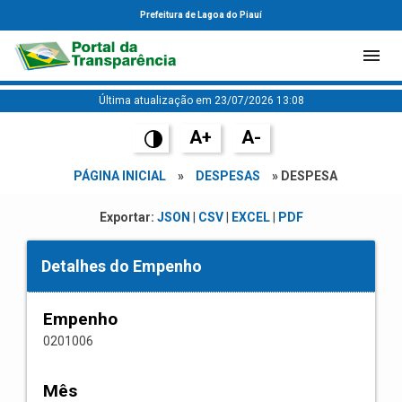
Prefeitura de Lagoa do Piauí
Última atualização em 23/07/2026 13:08
A+
A-
PÁGINA INICIAL
»
DESPESAS
» DESPESA
Exportar:
JSON
|
CSV
|
EXCEL
|
PDF
Detalhes do Empenho
Empenho
0201006
Mês